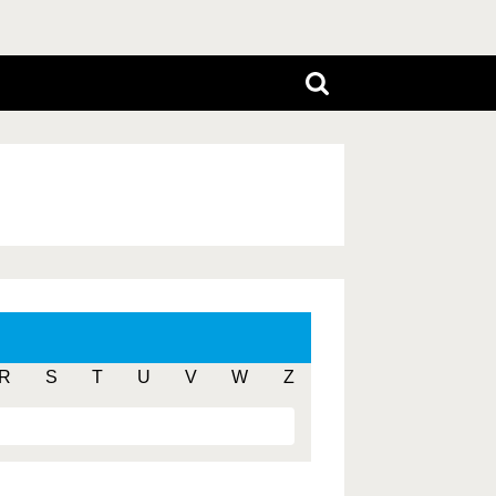
R
S
T
U
V
W
Z