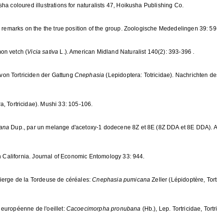
ha coloured illustrations for naturalists 47, Hoikusha Publishing Co.
h remarks on the the true position of the group. Zoologische Mededelingen 39: 59
on vetch (
Vicia sativa
L.). American Midland Naturalist 140(2): 393-396 .
on Tortriciden der Gattung
Cnephasia
(Lepidoptera: Totricidae). Nachrichten de
ra, Tortricidae). Mushi 33: 105-106.
nana
Dup., par un melange d'acetoxy-1 dodecene 8Z et 8E (8Z DDA et 8E DDA). A
in California. Journal of Economic Entomology 33: 944.
vierge de la Tordeuse de céréales:
Cnephasia pumicana
Zeller (Lépidoptère, Tor
européenne de l'oeillet:
Cacoecimorpha pronubana
(Hb.), Lep. Tortricidae, Tort