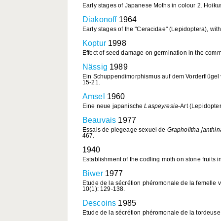
Early stages of Japanese Moths in colour 2. Hoikus
Diakonoff
1964
Early stages of the "Ceracidae" (Lepidoptera), wit
Koptur
1998
Effect of seed damage on germination in the comm
Nässig
1989
Ein Schuppendimorphismus auf dem Vorderflügel v
15-21.
Amsel
1960
Eine neue japanische
Laspeyresia
-Art (Lepidopte
Beauvais
1977
Essais de piegeage sexuel de
Grapholitha janthi
467.
1940
Establishment of the codling moth on stone fruits 
Biwer
1977
Etude de la sécrétion phéromonale de la femelle 
10(1): 129-138.
Descoins
1985
Etude de la sécrétion phéromonale de la tordeuse 