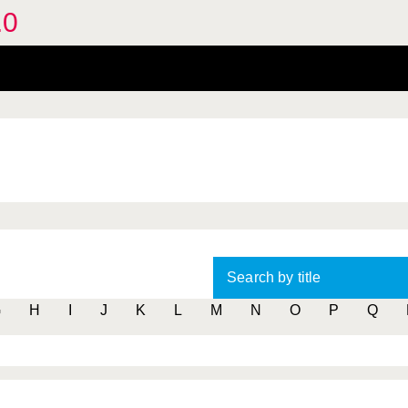
.0
Search by title
G
H
I
J
K
L
M
N
O
P
Q