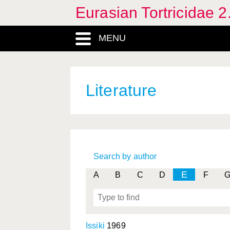
Eurasian Tortricidae 2
MENU
Literature
Search by author
E
A
B
C
D
F
Issiki
1969